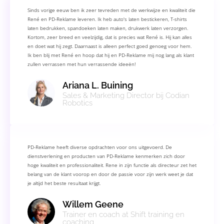
Sinds vorige eeuw ben ik zeer tevreden met de werkwijze en kwaliteit die
René en PD-Reklame leveren. Ik heb auto's laten bestickeren, T-shirts
laten bedrukken, spandoeken laten maken, drukwerk laten verzorgen.
Kortom, zeer breed en veelzijdig, dat is precies wat René is. Hij kan alles
en doet wat hij zegt. Daarnaast is alleen perfect goed genoeg voor hem.
Ik ben blij met René en hoop dat hij en PD-Reklame mij nog lang als klant
zullen verrassen met hun verrassende ideeën!
Ariana L. Buining
Sales & Marketing Director bij Codian
Robotics
PD-Reklame heeft diverse opdrachten voor ons uitgevoerd. De
dienstverlening en producten van PD-Reklame kenmerken zich door
hoge kwaliteit en professionaliteit. Rene in zijn functie als directeur zet het
belang van de klant voorop en door de passie voor zijn werk weet je dat
je altijd het beste resultaat krijgt.
Willem Geene
Trainer en coach at Shift training en
coaching