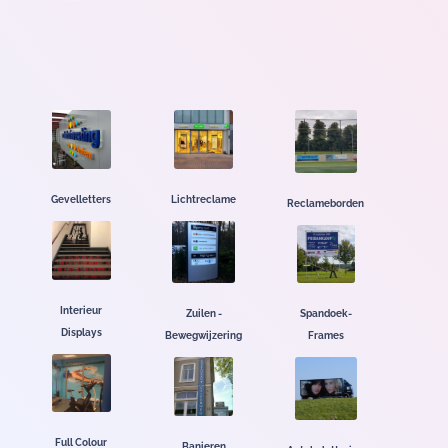
Lichtreclame
Gevelletters
Reclameborden
Interieur
Zuilen -
Spandoek-
Displays
Bewegwijzering
Frames
Full Colour
Banieren