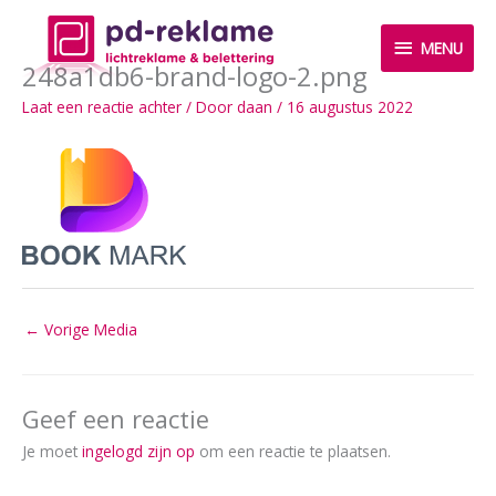
Ga
MENU
naar
MENU
de
248a1db6-brand-logo-2.png
inhoud
Laat een reactie achter
/ Door
daan
/
16 augustus 2022
←
Vorige Media
Geef een reactie
Je moet
ingelogd zijn op
om een reactie te plaatsen.