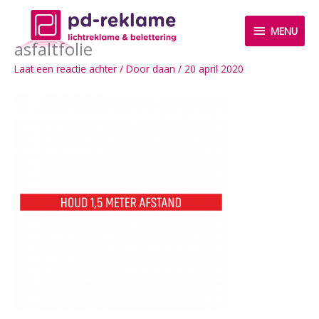
Ga
MENU
naar
MENU
de
asfaltfolie
inhoud
Laat een reactie achter
/ Door
daan
/
20 april 2020