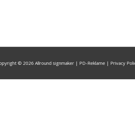
opyright © 2026
Allround signmaker | PD-Reklame
| Privacy Poli