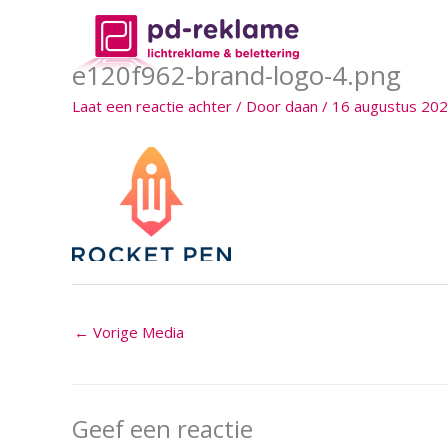
Ga
naar
de
e120f962-brand-logo-4.png
inhoud
Laat een reactie achter
/ Door
daan
/
16 augustus 20
←
Vorige Media
Geef een reactie